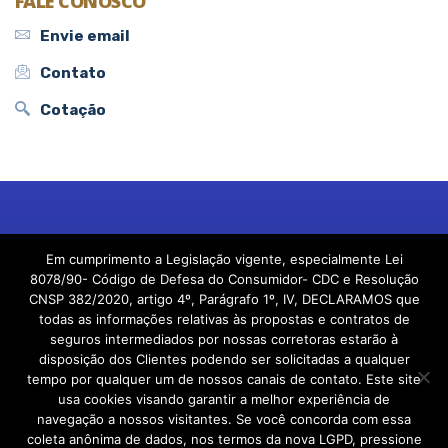
FALE CONOSCO
Envie email
Contato
Cotação
© 2024, Nova Suprema Corretora de Seguros.
Em cumprimento a Legislação vigente, especialmente Lei
Criado por Projeto Novo Corretor
8078/90- Código de Defesa do Consumidor- CDC e Resolução
CNSP 382/2020, artigo 4º, Parágrafo 1º, IV, DECLARAMOS que
todas as informações relativas às propostas e contratos de
seguros intermediados por nossas corretoras estarão à
disposição dos Clientes podendo ser solicitadas a qualquer
tempo por qualquer um de nossos canais de contato. Este site
usa cookies visando garantir a melhor experiência de
navegação a nossos visitantes. Se você concorda com essa
coleta anônima de dados, nos termos da nova LGPD, pressione