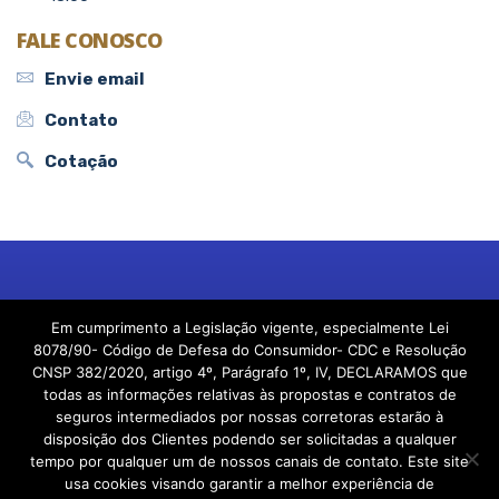
FALE CONOSCO
Envie email
Contato
Cotação
© 2024, Nova Suprema Corretora de Seguros.
Em cumprimento a Legislação vigente, especialmente Lei
Criado por Projeto Novo Corretor
8078/90- Código de Defesa do Consumidor- CDC e Resolução
CNSP 382/2020, artigo 4º, Parágrafo 1º, IV, DECLARAMOS que
todas as informações relativas às propostas e contratos de
seguros intermediados por nossas corretoras estarão à
disposição dos Clientes podendo ser solicitadas a qualquer
tempo por qualquer um de nossos canais de contato. Este site
usa cookies visando garantir a melhor experiência de